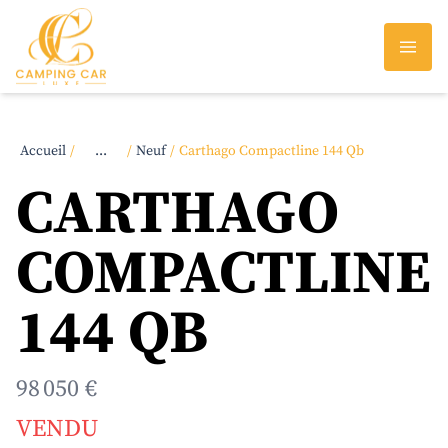
Accueil
/
...
/
Neuf
/
Carthago Compactline 144 Qb
CARTHAGO
COMPACTLINE
144 QB
98 050 €
VENDU