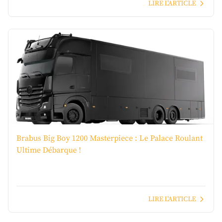
LIRE L'ARTICLE
Brabus Big Boy 1200 Masterpiece : Le Palace Roulant
Ultime Débarque !
LIRE L'ARTICLE